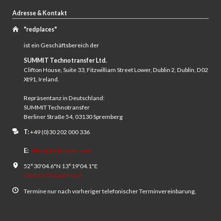
Adresse & Kontakt
"redplaces"
ist ein Geschäftsbereich der
SUMMIT Technotransfer Ltd.
Clifton House, Suite 33, Fitzwilliam Street Lower, Dublin 2, Dublin, D02
Xt91, Ireland.
Repräsentanz in Deutschland:
SUMMIT Technotransfer
Berliner Straße 54, 03130 Spremberg
T:
+49 (0)30 202 000 336
E:
office@redplaces.com
52°30'04.6"N 13°19'04.1"E
View on Google Maps
Termine nur nach vorheriger telefonischer Terminvereinbarung.