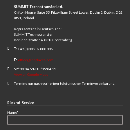
SUMMIT Technotransfer Ltd.
Clifton House, Suite 33, Fitzwilliam Street Lower, Dublin 2, Dublin, D02
Xt91, Ireland.
Repräsentanz in Deutschland:
SUMMIT Technotransfer
Berliner Straße 54, 03130 Spremberg
T:
+49 (0)30 202 000 336
E:
office@redplaces.com
52°30'04.6"N 13°19'04.1"E
View on Google Maps
Termine nur nach vorheriger telefonischer Terminvereinbarung.
Rückruf-Service
Pflichtfeld
Name
*