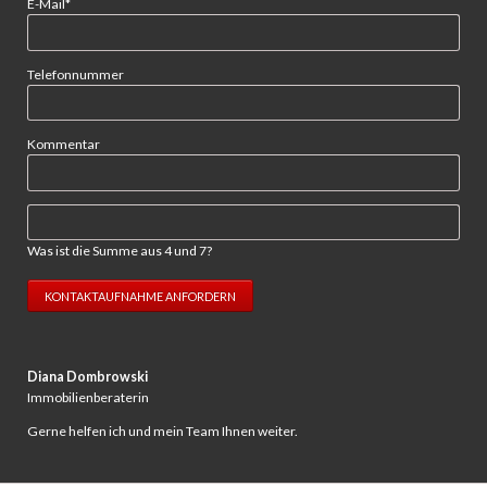
Pflichtfeld
E-Mail
*
Telefonnummer
Kommentar
Was ist die Summe aus 4 und 7?
KONTAKTAUFNAHME ANFORDERN
Diana Dombrowski
Immobilienberaterin
Gerne helfen ich und mein Team Ihnen weiter.