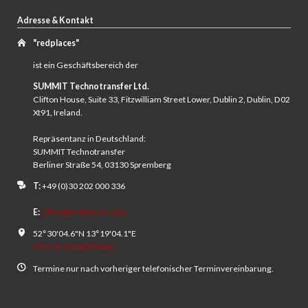
Adresse & Kontakt
"redplaces"
ist ein Geschäftsbereich der
SUMMIT Technotransfer Ltd.
Clifton House, Suite 33, Fitzwilliam Street Lower, Dublin 2, Dublin, D02
Xt91, Ireland.
Repräsentanz in Deutschland:
SUMMIT Technotransfer
Berliner Straße 54, 03130 Spremberg
T:
+49 (0)30 202 000 336
E:
office@redplaces.com
52°30'04.6"N 13°19'04.1"E
View on Google Maps
Termine nur nach vorheriger telefonischer Terminvereinbarung.